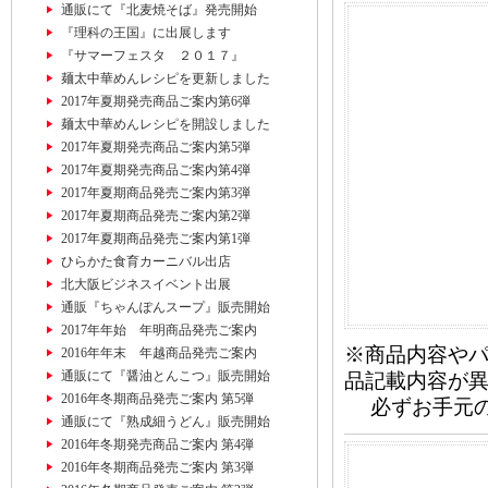
通販にて『北麦焼そば』発売開始
『理科の王国』に出展します
『サマーフェスタ ２０１７』
麺太中華めんレシピを更新しました
2017年夏期発売商品ご案内第6弾
麺太中華めんレシピを開設しました
2017年夏期発売商品ご案内第5弾
2017年夏期発売商品ご案内第4弾
2017年夏期商品発売ご案内第3弾
2017年夏期商品発売ご案内第2弾
2017年夏期商品発売ご案内第1弾
ひらかた食育カーニバル出店
北大阪ビジネスイベント出展
通販『ちゃんぽんスープ』販売開始
2017年年始 年明商品発売ご案内
※商品内容や
2016年年末 年越商品発売ご案内
通販にて『醤油とんこつ』販売開始
品記載内容が
2016年冬期商品発売ご案内 第5弾
必ずお手元の
通販にて『熟成細うどん』販売開始
2016年冬期発売商品ご案内 第4弾
2016年冬期商品発売ご案内 第3弾