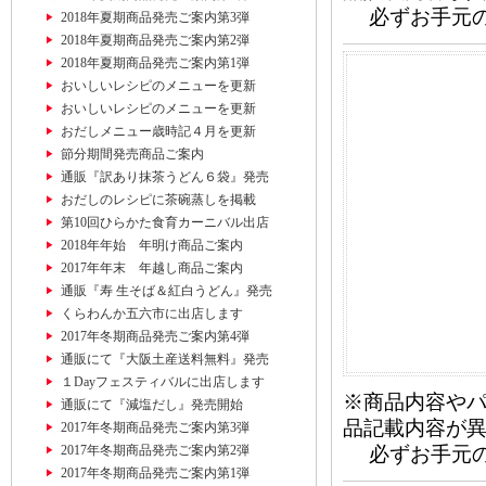
必ずお手元の
2018年夏期商品発売ご案内第3弾
2018年夏期商品発売ご案内第2弾
2018年夏期商品発売ご案内第1弾
おいしいレシピのメニューを更新
おいしいレシピのメニューを更新
おだしメニュー歳時記４月を更新
節分期間発売商品ご案内
通販『訳あり抹茶うどん６袋』発売
おだしのレシピに茶碗蒸しを掲載
第10回ひらかた食育カーニバル出店
2018年年始 年明け商品ご案内
2017年年末 年越し商品ご案内
通販『寿 生そば＆紅白うどん』発売
くらわんか五六市に出店します
2017年冬期商品発売ご案内第4弾
通販にて『大阪土産送料無料』発売
１Dayフェスティバルに出店します
※商品内容や
通販にて『減塩だし』発売開始
品記載内容が
2017年冬期商品発売ご案内第3弾
2017年冬期商品発売ご案内第2弾
必ずお手元の
2017年冬期商品発売ご案内第1弾