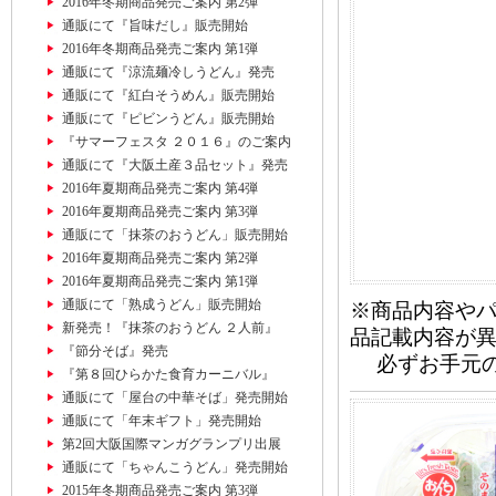
2016年冬期商品発売ご案内 第2弾
通販にて『旨味だし』販売開始
2016年冬期商品発売ご案内 第1弾
通販にて『涼流麺冷しうどん』発売
通販にて『紅白そうめん』販売開始
通販にて『ピビンうどん』販売開始
『サマーフェスタ ２０１６』のご案内
通販にて『大阪土産３品セット』発売
2016年夏期商品発売ご案内 第4弾
2016年夏期商品発売ご案内 第3弾
通販にて「抹茶のおうどん」販売開始
2016年夏期商品発売ご案内 第2弾
2016年夏期商品発売ご案内 第1弾
通販にて「熟成うどん」販売開始
※商品内容や
新発売！『抹茶のおうどん ２人前』
品記載内容が
『節分そば』発売
必ずお手元の
『第８回ひらかた食育カーニバル』
通販にて「屋台の中華そば」発売開始
通販にて「年末ギフト」発売開始
第2回大阪国際マンガグランプリ出展
通販にて「ちゃんこうどん」発売開始
2015年冬期商品発売ご案内 第3弾