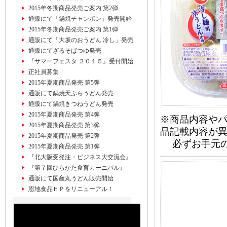
2015年冬期商品発売ご案内 第2弾
通販にて「鍋焼チャンポン」発売開始
2015年冬期商品発売ご案内 第1弾
通販にて「大坂のおうどん 冷し」発売
通販にてざるそばつゆ発売
『サマーフェスタ ２０１５』受付開始
正社員募集
2015年夏期商品発売 第5弾
通販にて鍋焼天ぷらうどん発売
通販にて鍋焼きつねうどん発売
2015年夏期商品発売 第4弾
※商品内容や
2015年夏期商品発売 第3弾
品記載内容が
2015年夏期商品発売 第2弾
必ずお手元の
2015年夏期商品発売 第1弾
『北大阪受発注・ビジネス大交流会』
『第７回ひらかた食育カーニバル』
通販にて国産丸うどん販売開始
恩地食品ＨＰをリニューアル！