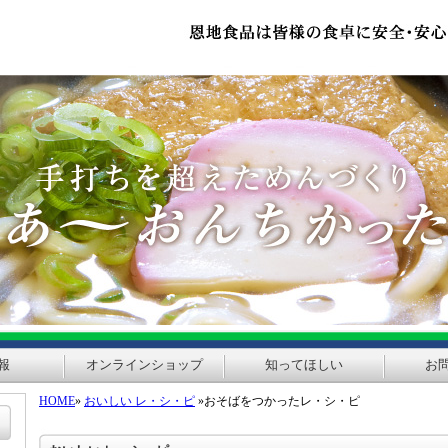
報
オンラインショップ
知ってほしい
お
HOME
»
おいしい レ・シ・ピ
»おそばをつかったレ・シ・ピ