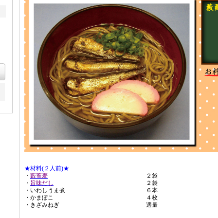
★材料(２人前)★
・
藪蕎麦
２袋
・
旨味だし
２袋
・いわしうま煮
６本
・かまぼこ
４枚
・きざみねぎ
適量