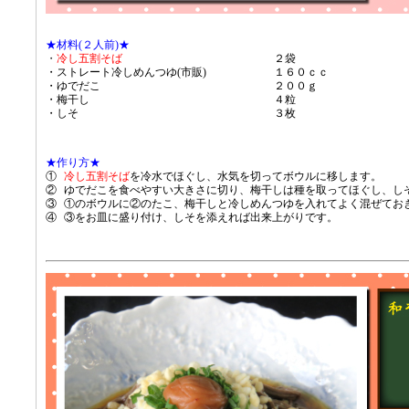
★材料(２人前)★
・
冷し五割そば
２袋
・ストレート冷しめんつゆ(市販)
１６０ｃｃ
・ゆでだこ
２００ｇ
・梅干し
４粒
・しそ
３枚
★作り方★
①
冷し五割そば
を冷水でほぐし、水気を切ってボウルに移します。
②
ゆでだこを食べやすい大きさに切り、梅干しは種を取ってほぐし、し
③
①のボウルに②のたこ、梅干しと冷しめんつゆを入れてよく混ぜてお
④
③をお皿に盛り付け、しそを添えれば出来上がりです。