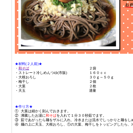
★材料(２人前)★
・
和そば
２袋
・ストレート冷しめんつゆ(市販)
１６０ｃｃ
・大根おろし
３０ｇ～５０ｇ
・梅干し
２個
・大葉
２枚
・天玉
適量
★作り方★
①
大葉は細かく刻んでおきます。
②
沸騰したお湯に
和そば
を入れて１分３０秒茹でます。
③
茹であがったら麺をザルに入れ、冷水または流水でしっかりと麺をし
④
麺の上に天玉、大根おろし、①の大葉、梅干しをトッピングしたら、