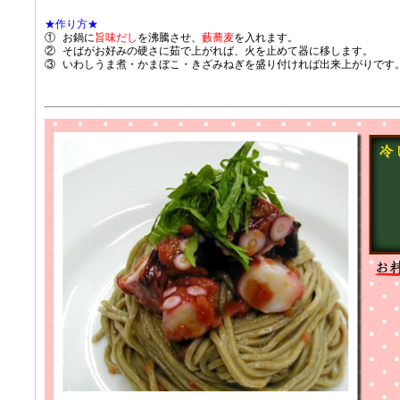
★作り方★
①
お鍋に
旨味だし
を沸騰させ、
藪蕎麦
を入れます。
②
そばがお好みの硬さに茹で上がれば、火を止めて器に移します。
③
いわしうま煮・かまぼこ・きざみねぎを盛り付ければ出来上がりです