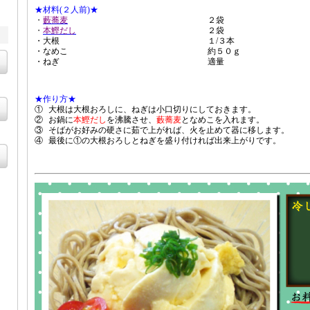
★材料(２人前)★
・
藪蕎麦
２袋
・
本鰹だし
２袋
・大根
１/３本
・なめこ
約５０ｇ
・ねぎ
適量
★作り方★
①
大根は大根おろしに、ねぎは小口切りにしておきます。
②
お鍋に
本鰹だし
を沸騰させ、
藪蕎麦
となめこを入れます。
③
そばがお好みの硬さに茹で上がれば、火を止めて器に移します。
④
最後に①の大根おろしとねぎを盛り付ければ出来上がりです。