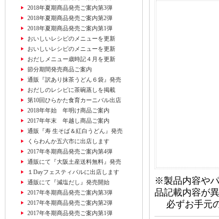
2018年夏期商品発売ご案内第3弾
2018年夏期商品発売ご案内第2弾
2018年夏期商品発売ご案内第1弾
おいしいレシピのメニューを更新
おいしいレシピのメニューを更新
おだしメニュー歳時記４月を更新
節分期間発売商品ご案内
通販『訳あり抹茶うどん６袋』発売
おだしのレシピに茶碗蒸しを掲載
第10回ひらかた食育カーニバル出店
2018年年始 年明け商品ご案内
2017年年末 年越し商品ご案内
通販『寿 生そば＆紅白うどん』発売
くらわんか五六市に出店します
2017年冬期商品発売ご案内第4弾
通販にて『大阪土産送料無料』発売
１Dayフェスティバルに出店します
※製品内容や
通販にて『減塩だし』発売開始
品記載内容が
2017年冬期商品発売ご案内第3弾
必ずお手元の
2017年冬期商品発売ご案内第2弾
2017年冬期商品発売ご案内第1弾