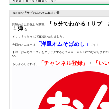
Ｎｅｗ Ｉｎｆｏｒｍａｔｉｏｎ
YouTube「サブ おんちゃんねる」⑪
「５分でわかる！サブ 
調理のみに特化した動画、
１弾
を
ＹｏｕＴｕｂｅ にて配信いたしました。
「洋風オムそばめし」
今回のメニューは
です！
下の「おんちマーク」をクリックするとＹｏｕＴｕｂｅにつながりますの
い。
「チャンネル登録」
・
「い
もしよろしければ、