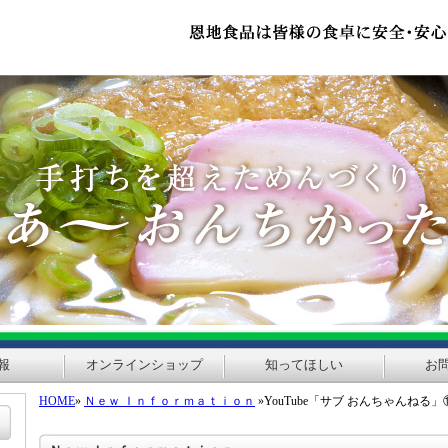
報
オンラインショップ
知ってほしい
お
HOME
»
Ｎｅｗ Ｉｎｆｏｒｍａｔｉｏｎ
»YouTube「サブ おんちゃんねる」